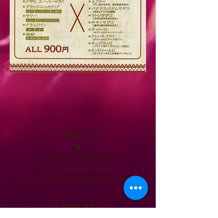
CONTACT
☎︎
小山店:
070-3528-6063
行田店:
080-2049-2846
✉︎
khariyapokhara@gmail.com
HOURS