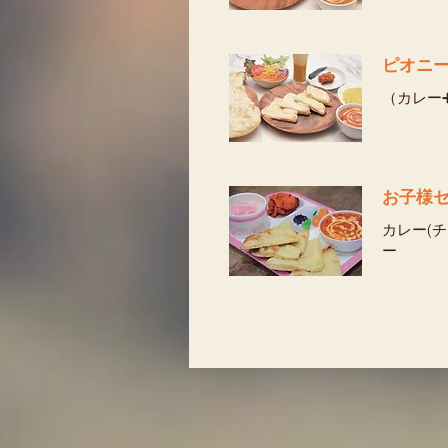
（カレー
お子様セ
カレー(